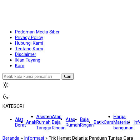
Pedoman Media Siber
Privacy Policy
Hubungi Kami
Tentang Kami
Disclaimer
Iklan Tayang
Karir
Cari
KATEGORI
Asisten
Atap
Harga
Alat
Atap
Baja
Anak
Rumah
Baja
Batik
Cars
Material
In
Berat
Rumah
Ringan
Tangga
Ringan
bangunan
Beranda
»
Informasi
»
Trik Hemat Belanja: Panduan Tuntas Cara