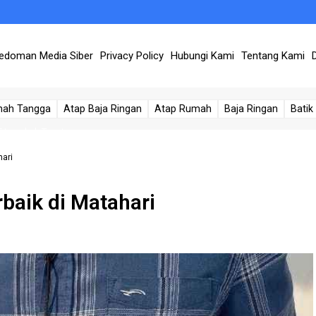
baik
edoman Media Siber
Privacy Policy
Hubungi Kami
Tentang Kami
Praktis!
Praktis
mah Tangga
Atap Baja Ringan
Atap Rumah
Baja Ringan
Batik
 Langkah Tepat
 Terbaru yang Harus Kamu Coba
hari
oyalitas Pelanggan
baik di Matahari
guh dan Aman untuk Setiap Instalasi
mpuh!: Panduan Lengkap