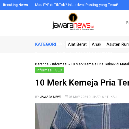
Mau FYP di TikTok? Ini Jadwal Posting yang Tepat!
Toko Alat Kesehatan Paling Top di Jakarta: 10 Pilihan Ter
P
Biaya Pasang Plafon per Meter: Ungkap Rahasianya!
Lima Cara Kreatif untuk Berlangganan WeTV: Mudah dan 
Langkah Mudah Mengambil Uang dari ATM BNI: Panduan 
KATEGORI
Alat Berat
Anak
Asisten Ru
Panduan Mudah Top Up DANA Melalui ATM BRI dengan 5
Trik Jitu Mengisi Voucher XL Xtra Combo Lite: Panduan
Beranda
»
Informasi
»
10 Merk Kemeja Pria Terbaik di Mata
Informasi
SEO
Meningkatkan Kepercayaan Konsumen dengan Program L
10 Merk Kemeja Pria Ter
Pilihan 10 Merk Kabel Listrik Terbaik di Indonesia: Tang
Cara Download Aplikasi di TV Android (2 Trik), 100% A
BY
JAWARA NEWS
03 MAY 2024 DILIHAT: 6.441 KALI