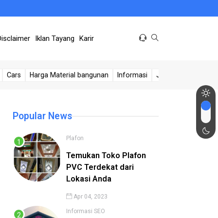
Disclaimer
Iklan Tayang
Karir
Cars
Harga Material bangunan
Informasi
Jasa Sumur
Kese
Popular News
Plafon
Temukan Toko Plafon
PVC Terdekat dari
Lokasi Anda
Apr 04, 2023
Informasi
SEO