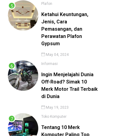
Plafon
Ketahui Keuntungan,
Jenis, Cara
Pemasangan, dan
Perawatan Plafon
Gypsum
May 04, 2024
Informasi
Ingin Menjelajahi Dunia
Off-Road? Simak 10
Merk Motor Trail Terbaik
di Dunia
May 19, 2023
Toko Komputer
Tentang 10 Merk
Komputer Paling Top