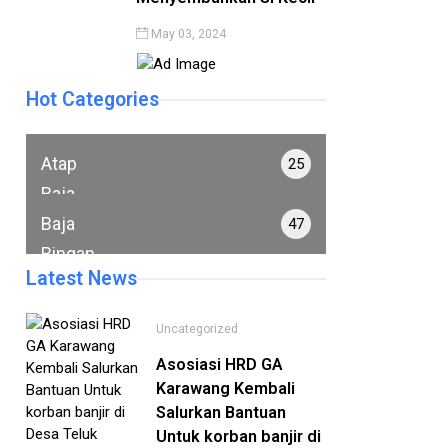
May 03, 2024
Hot Categories
Atap
25
Baja
Ringan
Baja
47
Ringan
Latest News
Uncategorized
Asosiasi HRD GA
Karawang Kembali
Salurkan Bantuan
Untuk korban banjir di