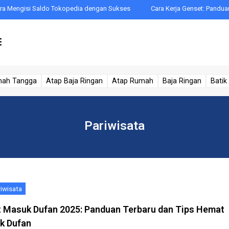
si Saldo Tokopedia dengan Sukses
Cara Kerja Genset: Panduan Terbaru u
mah Tangga
Atap Baja Ringan
Atap Rumah
Baja Ringan
Batik
Pariwisata
iwisata
t Masuk Dufan 2025: Panduan Terbaru dan Tips Hemat
k Dufan