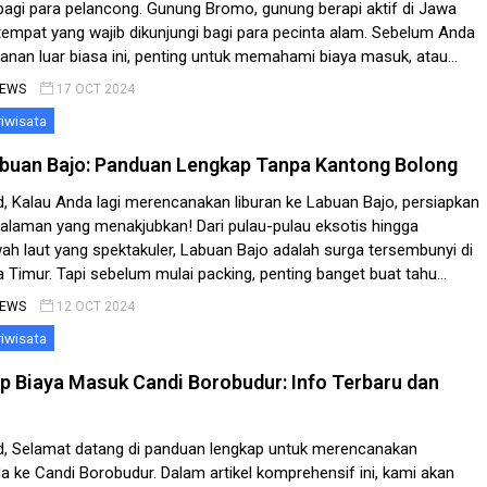
bagi para pelancong. Gunung Bromo, gunung berapi aktif di Jawa
tempat yang wajib dikunjungi bagi para pecinta alam. Sebelum Anda
anan luar biasa ini, penting untuk memahami biaya masuk, atau
Bromo.” Dalam artikel ini, kami akan memberikan panduan
NEWS
17 OCT 2024
tentang […]
iwisata
abuan Bajo: Panduan Lengkap Tanpa Kantong Bolong
, Kalau Anda lagi merencanakan liburan ke Labuan Bajo, persiapkan
galaman yang menakjubkan! Dari pulau-pulau eksotis hingga
ah laut yang spektakuler, Labuan Bajo adalah surga tersembunyi di
 Timur. Tapi sebelum mulai packing, penting banget buat tahu
 perjalanan ke sana. Di sini, saya bakal bagikan rincian biaya
NEWS
12 OCT 2024
nginapan, makan, […]
iwisata
 Biaya Masuk Candi Borobudur: Info Terbaru dan
, Selamat datang di panduan lengkap untuk merencanakan
 ke Candi Borobudur. Dalam artikel komprehensif ini, kami akan