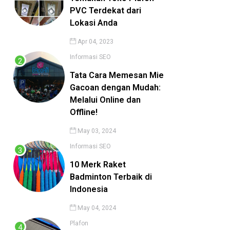
PVC Terdekat dari
Lokasi Anda
Apr 04, 2023
Informasi
SEO
Tata Cara Memesan Mie
Gacoan dengan Mudah:
Melalui Online dan
Offline!
May 03, 2024
Informasi
SEO
10 Merk Raket
Badminton Terbaik di
Indonesia
May 04, 2024
Plafon