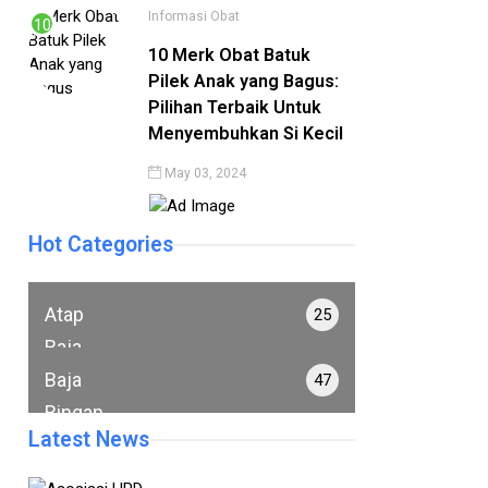
Informasi
Obat
10 Merk Obat Batuk
Pilek Anak yang Bagus:
Pilihan Terbaik Untuk
Menyembuhkan Si Kecil
May 03, 2024
Hot Categories
Atap
25
Baja
Informasi
Informasi
Ringan
Baja
47
SEO
Ringan
Latest News