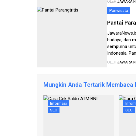
OLEH
JAWARA 
[…]
Pariwisata
Pantai Para
JawaraNews.i
budaya, dan mi
sempurna untuk
Indonesia, Pa
memikat. Artik
OLEH
JAWARA 
alam di tepi s
Mungkin Anda Tertarik Membaca B
Informasi
Infor
SEO
SEO