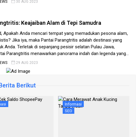
NEWS
30 AUG 2023
ngtritis: Keajaiban Alam di Tepi Samudra
d, Apakah Anda mencari tempat yang memadukan pesona alam,
stis? Jika iya, maka Pantai Parangtritis adalah destinasi yang
 Anda. Terletak di sepanjang pesisir selatan Pulau Jawa,
ntai Parangtritis menawarkan panorama indah dan legenda yang
el ini akan membawa Anda dalam perjalanan virtual ke keajaiban
NEWS
29 AUG 2023
amudra ini. Menyambut […]
erita Berikut
masi
Informasi
SEO