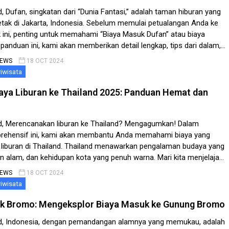
 Dufan, singkatan dari “Dunia Fantasi,” adalah taman hiburan yang
tak di Jakarta, Indonesia. Sebelum memulai petualangan Anda ke
k ini, penting untuk memahami “Biaya Masuk Dufan” atau biaya
anduan ini, kami akan memberikan detail lengkap, tips dari dalam,
ng perlu Anda ketahui untuk merencanakan kunjungan Anda ke
NEWS
18 OCT 2024
iwisata
iaya Liburan ke Thailand 2025: Panduan Hemat dan
, Merencanakan liburan ke Thailand? Mengagumkan! Dalam
rehensif ini, kami akan membantu Anda memahami biaya yang
n liburan di Thailand. Thailand menawarkan pengalaman budaya yang
n alam, dan kehidupan kota yang penuh warna. Mari kita menjelajahi
ke Thailand bersama! Estimasi Biaya Liburan ke Thailand 2025
NEWS
18 OCT 2024
anan berkesan ke Thailand […]
iwisata
k Bromo: Mengeksplor Biaya Masuk ke Gunung Bromo
d, Indonesia, dengan pemandangan alamnya yang memukau, adalah