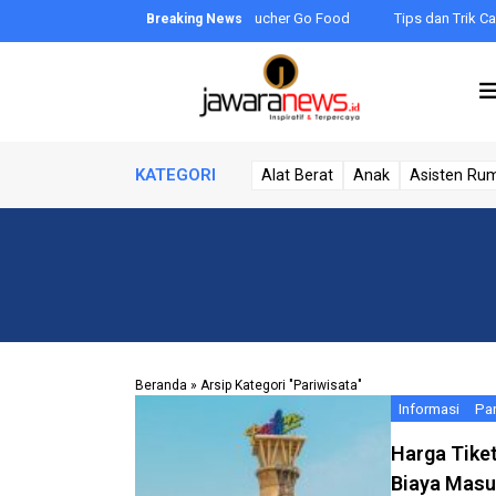
 Begini Cara Mendapatkan Voucher Go Food
Tips dan Trik Cara Mengi
KATEGORI
Alat Berat
Anak
Asisten Ru
Beranda
»
Arsip Kategori "Pariwisata"
Informasi
Par
Harga Tike
Biaya Masu