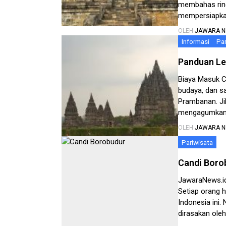
membahas rin
mempersiapkan
Masuk Candi B
OLEH
JAWARA 
berkesan dan 
Informasi
Par
Panduan Le
Biaya Masuk C
budaya, dan sa
Prambanan. Ji
mengagumkan i
yang Anda but
OLEH
JAWARA 
“Biaya Masuk C
Pariwisata
Candi Boro
JawaraNews.id
Setiap orang 
Indonesia ini.
dirasakan ole
hari. Suasana 