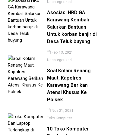
Uncategorized
Asosiasi HRD GA
Karawang Kembali
Salurkan Bantuan
Untuk korban banjir di
Desa Teluk buyung
ara Bermain Catur:
Mengatasi Masalah
Feb 13, 2021
endalami Strategi dengan
Overheating: Memahami
Uncategorized
and...
Penyebab T...
Soal Kolam Renang
LEH
JAWARA NEWS
04 MAY 2024
OLEH
JAWARA NEWS
06 SEP 202
Maut, Kapolres
Karawang Berikan
Atensi Khusus Ke
Polsek
Nov 21, 2021
Toko Komputer
10 Toko Komputer