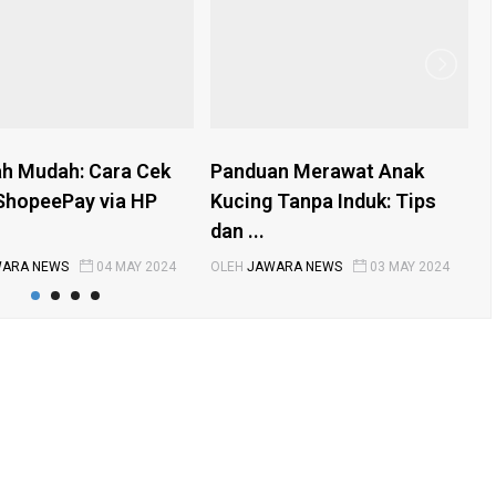
h Mudah: Cara Cek
Panduan Merawat Anak
C
ShopeePay via HP
Kucing Tanpa Induk: Tips
M
dan ...
P
ARA NEWS
04 MAY 2024
OLEH
JAWARA NEWS
03 MAY 2024
O