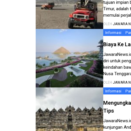
tujuan impian 
Timur, adalah 
memulai perjal
“Biaya Masuk 
OLEH
JAWARA 
komprehensif 
Informasi
Par
Biaya Ke L
JawaraNews.id
diri untuk pen
keindahan baw
Nusa Tenggara
perkiraan biaya
OLEH
JAWARA 
perjalanan, pe
Informasi
Par
Mengungkap
Tips
JawaraNews.id
kunjungan Anda