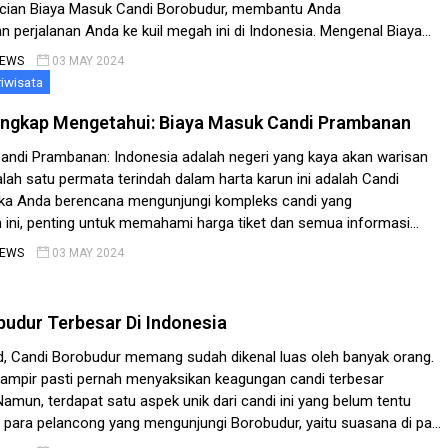
cian Biaya Masuk Candi Borobudur, membantu Anda
 perjalanan Anda ke kuil megah ini di Indonesia. Mengenal Biaya
orobudur Untuk memastikan Anda memiliki perjalanan yang
NEWS
03 MAY 2024
hemat biaya ke Candi Borobudur, sangat […]
iwisata
ngkap Mengetahui: Biaya Masuk Candi Prambanan
andi Prambanan: Indonesia adalah negeri yang kaya akan warisan
lah satu permata terindah dalam harta karun ini adalah Candi
ka Anda berencana mengunjungi kompleks candi yang
ni, penting untuk memahami harga tiket dan semua informasi
uhkan. Dalam panduan ini, kami akan menjelaskan secara rinci
NEWS
03 MAY 2024
andi […]
budur Terbesar Di Indonesia
, Candi Borobudur memang sudah dikenal luas oleh banyak orang.
hampir pasti pernah menyaksikan keagungan candi terbesar
 Namun, terdapat satu aspek unik dari candi ini yang belum tentu
h para pelancong yang mengunjungi Borobudur, yaitu suasana di pagi
ini sangat berbeda dengan saat candi dibuka pada jam siang. Saat