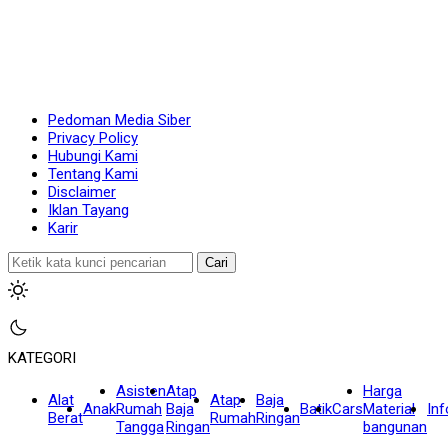
Pedoman Media Siber
Privacy Policy
Hubungi Kami
Tentang Kami
Disclaimer
Iklan Tayang
Karir
Cari
KATEGORI
Asisten
Atap
Harga
Alat
Atap
Baja
Anak
Rumah
Baja
Batik
Cars
Material
In
Berat
Rumah
Ringan
Tangga
Ringan
bangunan