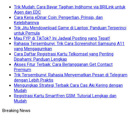
Trik Mudah: Cara Bayar Tagihan Indihome via BRILink untuk
Agen dan EDC
Cara Kerja eDinar Coin: Pengertian, Prinsip, dan
Kelebihannya
Trik Jitu Mendownload Game di Laptop: Panduan Terperinci
untuk Pemula
Mau FYP di TikTok? Ini Jadwal Posting yang Tepat!
Rahasia Tersembunyi: Trik Cara Screenshot Samsung A11
yang Mengagumkan
Cara Daftar Registrasi Kartu Telkomsel yang Penting
Dipahami: Panduan Lengkap
Akses Fitur Terbaik: Cara Berlangganan Get Contact
Premium
Trik Tersembunyi: Rahasia Menyematkan Pesan di Telegram
dengan Lebih Praktis
Mengungkap Strategi Terbaik Cara Cas Aki Kering dengan
Mudah
Registrasi Kartu Smartfren GSM: Tutorial Lengkap dan
Mudah