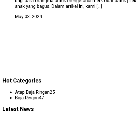
bagi para orangtua untuk mengetahui merk obat batuk pilek
anak yang bagus. Dalam artikel ini, kami […]
May 03, 2024
Hot Categories
Atap Baja Ringan
25
Baja Ringan
47
Latest News