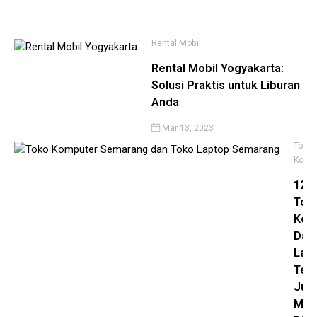
12,
20
Rental Mobil
Rental Mobil Yogyakarta:
Solusi Praktis untuk Liburan
Anda
Mar 13, 2023
Toko
Komp
12
Tok
Kom
Dan
Lap
Ter
Jug
Mur