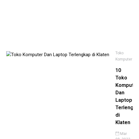
Kh
Ke
Po
No
21,
20
Toko
Komputer
10
Toko
Komputer
Dan
Laptop
Terlengk
di
Klaten
Mar