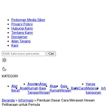
Pedoman Media Siber
Privacy Policy
Hubungi Kami
Tentang Kami
Disclaimer
Iklan Tayang
Karir
Cari
KATEGORI
Asisten
Atap
Harga
Alat
Atap
Baja
Anak
Rumah
Baja
Batik
Cars
Material
In
Berat
Rumah
Ringan
Tangga
Ringan
bangunan
Beranda
»
Informasi
»
Panduan Dasar Cara Merawat Hewan
Peliharaan untuk Pemula