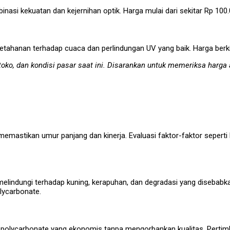
si kekuatan dan kejernihan optik. Harga mulai dari sekitar Rp 100.
ketahanan terhadap cuaca dan perlindungan UV yang baik. Harga berk
toko, dan kondisi pasar saat ini. Disarankan untuk memeriksa harga 
memastikan umur panjang dan kinerja. Evaluasi faktor-faktor sepert
elindungi terhadap kuning, kerapuhan, dan degradasi yang disebabk
lycarbonate.
lycarbonate yang ekonomis tanpa mengorbankan kualitas. Pertimbang