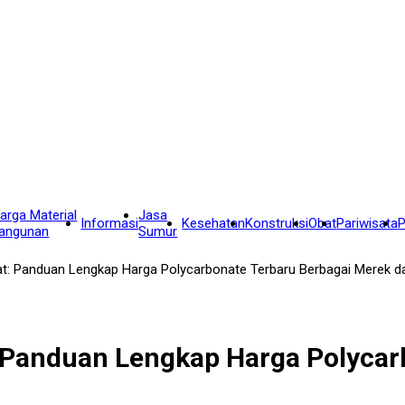
arga Material
Jasa
Informasi
Kesehatan
Konstruksi
Obat
Pariwisata
P
angunan
Sumur
pat: Panduan Lengkap Harga Polycarbonate Terbaru Berbagai Merek d
: Panduan Lengkap Harga Polyca