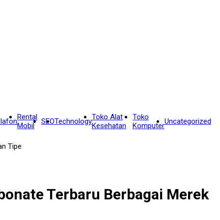
Rental
Toko Alat
Toko
lafon
SEO
Technology
Uncategorized
Mobil
Kesehatan
Komputer
an Tipe
rbonate Terbaru Berbagai Merek