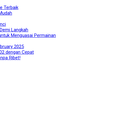
e Terbaik
 Mudah
nci
 Demi Langkah
 untuk Menguasai Permainan
ebruary 2025
02 dengan Cepat
npa Ribet!