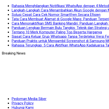
Rahasia Menghilangkan Notifikasi WhatsApp dengan 4 Metod
Langkah-Langkah Cara Menambahkan Akun Google dengan
Solusi Cepat Cara Cek Nomor Smartfren Secara Efisien
Tata Cara Membuat Alamat di Google Maps: Panduan Terperi
Cara Menonaktifkan SMS Banking Mandiri: Panduan Langkah
Panduan Lengkap Bermain Bulu Tangkis: Teknik dan Strategi
Tentang 10 Merk Komputer Paling Top Beserta Harganya
Siasat Cara Keluar Grup Whatsapp Tanpa Terdeteksi Versi F
Panduan Praktis untuk Mengambil Screenshot di Samsung M
Rahasia Terungkap: 5 Cara Aktifkan WhatsApp Kadaluarsa Ta
Pedoman Media Siber
Privacy Policy
Hubungi Kami