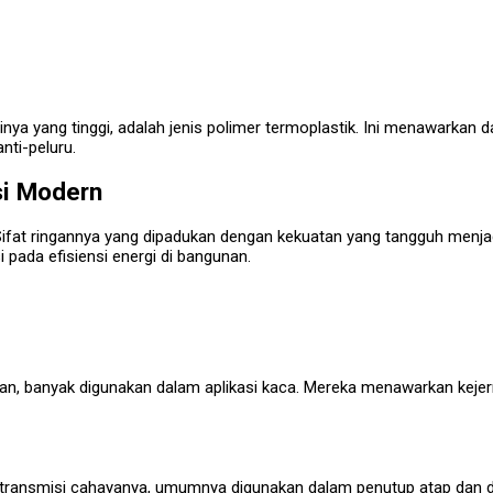
a yang tinggi, adalah jenis polimer termoplastik. Ini menawarkan daya
nti-peluru.
si Modern
fat ringannya yang dipadukan dengan kekuatan yang tangguh menjadika
 pada efisiensi energi di bangunan.
ran, banyak digunakan dalam aplikasi kaca. Mereka menawarkan keje
at transmisi cahayanya, umumnya digunakan dalam penutup atap dan d