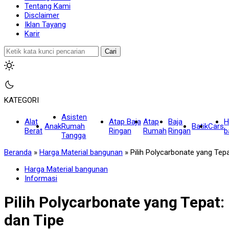
Tentang Kami
Disclaimer
Iklan Tayang
Karir
Cari
KATEGORI
Asisten
Alat
Atap Baja
Atap
Baja
H
Anak
Rumah
Batik
Cars
Berat
Ringan
Rumah
Ringan
b
Tangga
Beranda
»
Harga Material bangunan
»
Pilih Polycarbonate yang Te
Harga Material bangunan
Informasi
Pilih Polycarbonate yang Tepat
dan Tipe