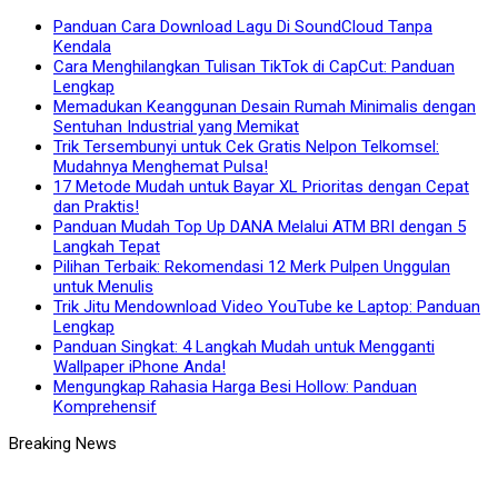
Panduan Cara Download Lagu Di SoundCloud Tanpa
Kendala
Cara Menghilangkan Tulisan TikTok di CapCut: Panduan
Lengkap
Memadukan Keanggunan Desain Rumah Minimalis dengan
Sentuhan Industrial yang Memikat
Trik Tersembunyi untuk Cek Gratis Nelpon Telkomsel:
Mudahnya Menghemat Pulsa!
17 Metode Mudah untuk Bayar XL Prioritas dengan Cepat
dan Praktis!
Panduan Mudah Top Up DANA Melalui ATM BRI dengan 5
Langkah Tepat
Pilihan Terbaik: Rekomendasi 12 Merk Pulpen Unggulan
untuk Menulis
Trik Jitu Mendownload Video YouTube ke Laptop: Panduan
Lengkap
Panduan Singkat: 4 Langkah Mudah untuk Mengganti
Wallpaper iPhone Anda!
Mengungkap Rahasia Harga Besi Hollow: Panduan
Komprehensif