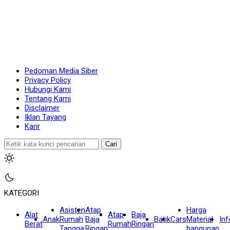
Pedoman Media Siber
Privacy Policy
Hubungi Kami
Tentang Kami
Disclaimer
Iklan Tayang
Karir
Cari
KATEGORI
Asisten
Atap
Harga
Alat
Atap
Baja
Anak
Rumah
Baja
Batik
Cars
Material
In
Berat
Rumah
Ringan
Tangga
Ringan
bangunan