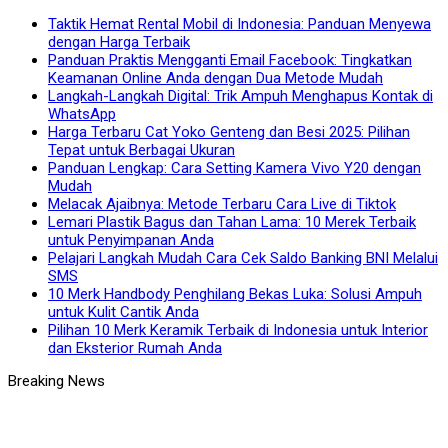
Taktik Hemat Rental Mobil di Indonesia: Panduan Menyewa
dengan Harga Terbaik
Panduan Praktis Mengganti Email Facebook: Tingkatkan
Keamanan Online Anda dengan Dua Metode Mudah
Langkah-Langkah Digital: Trik Ampuh Menghapus Kontak di
WhatsApp
Harga Terbaru Cat Yoko Genteng dan Besi 2025: Pilihan
Tepat untuk Berbagai Ukuran
Panduan Lengkap: Cara Setting Kamera Vivo Y20 dengan
Mudah
Melacak Ajaibnya: Metode Terbaru Cara Live di Tiktok
Lemari Plastik Bagus dan Tahan Lama: 10 Merek Terbaik
untuk Penyimpanan Anda
Pelajari Langkah Mudah Cara Cek Saldo Banking BNI Melalui
SMS
10 Merk Handbody Penghilang Bekas Luka: Solusi Ampuh
untuk Kulit Cantik Anda
Pilihan 10 Merk Keramik Terbaik di Indonesia untuk Interior
dan Eksterior Rumah Anda