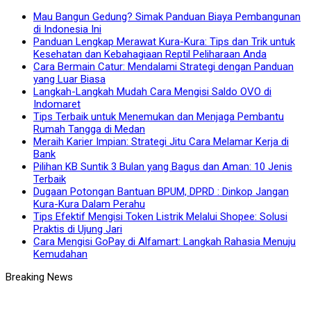
Mau Bangun Gedung? Simak Panduan Biaya Pembangunan
di Indonesia Ini
Panduan Lengkap Merawat Kura-Kura: Tips dan Trik untuk
Kesehatan dan Kebahagiaan Reptil Peliharaan Anda
Cara Bermain Catur: Mendalami Strategi dengan Panduan
yang Luar Biasa
Langkah-Langkah Mudah Cara Mengisi Saldo OVO di
Indomaret
Tips Terbaik untuk Menemukan dan Menjaga Pembantu
Rumah Tangga di Medan
Meraih Karier Impian: Strategi Jitu Cara Melamar Kerja di
Bank
Pilihan KB Suntik 3 Bulan yang Bagus dan Aman: 10 Jenis
Terbaik
Dugaan Potongan Bantuan BPUM, DPRD : Dinkop Jangan
Kura-Kura Dalam Perahu
Tips Efektif Mengisi Token Listrik Melalui Shopee: Solusi
Praktis di Ujung Jari
Cara Mengisi GoPay di Alfamart: Langkah Rahasia Menuju
Kemudahan