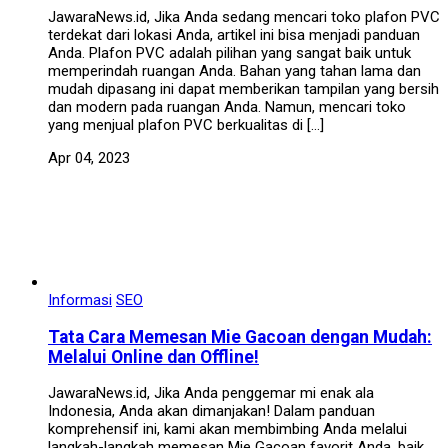
JawaraNews.id, Jika Anda sedang mencari toko plafon PVC
terdekat dari lokasi Anda, artikel ini bisa menjadi panduan
Anda. Plafon PVC adalah pilihan yang sangat baik untuk
memperindah ruangan Anda. Bahan yang tahan lama dan
mudah dipasang ini dapat memberikan tampilan yang bersih
dan modern pada ruangan Anda. Namun, mencari toko
yang menjual plafon PVC berkualitas di […]
Apr 04, 2023
Informasi
SEO
Tata Cara Memesan Mie Gacoan dengan Mudah:
Melalui Online dan Offline!
JawaraNews.id, Jika Anda penggemar mi enak ala
Indonesia, Anda akan dimanjakan! Dalam panduan
komprehensif ini, kami akan membimbing Anda melalui
langkah-langkah memesan Mie Gacoan favorit Anda, baik