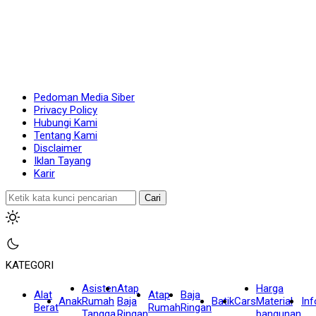
Pedoman Media Siber
Privacy Policy
Hubungi Kami
Tentang Kami
Disclaimer
Iklan Tayang
Karir
Cari
KATEGORI
Asisten
Atap
Harga
Alat
Atap
Baja
Anak
Rumah
Baja
Batik
Cars
Material
In
Berat
Rumah
Ringan
Tangga
Ringan
bangunan