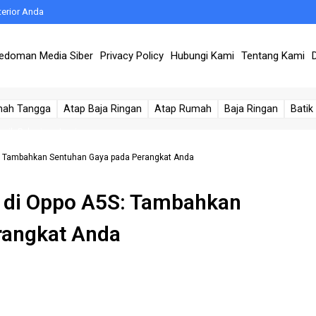
terior Anda
Metode Ampuh!
edoman Media Siber
Privacy Policy
Hubungi Kami
Tentang Kami
iketahui
isa Terpasang
mah Tangga
Atap Baja Ringan
Atap Rumah
Baja Ringan
Batik
raih Pekerjaan Impian
l yang Kadaluarsa
5S: Tambahkan Sentuhan Gaya pada Perangkat Anda
ps Hemat Biaya Masuk Dufan
t di Oppo A5S: Tambahkan
Bulan Februari 2025
rangkat Anda
ru