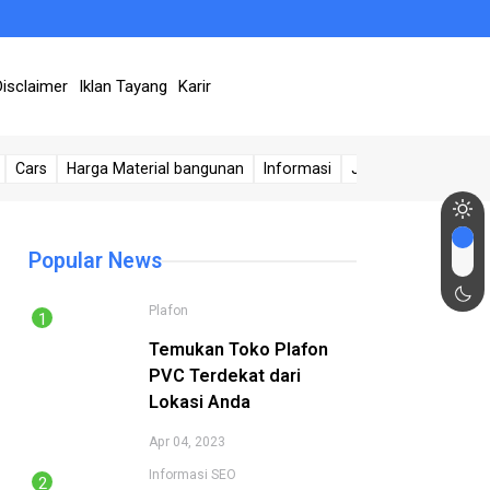
Disclaimer
Iklan Tayang
Karir
Cars
Harga Material bangunan
Informasi
Jasa Sumur
Kese
Popular News
Plafon
Temukan Toko Plafon
PVC Terdekat dari
Lokasi Anda
Apr 04, 2023
Informasi
SEO