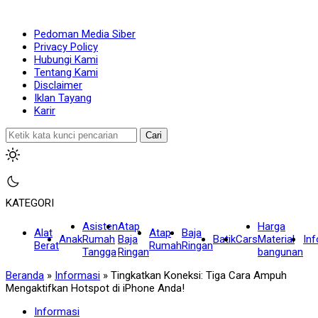
Pedoman Media Siber
Privacy Policy
Hubungi Kami
Tentang Kami
Disclaimer
Iklan Tayang
Karir
Cari
KATEGORI
Asisten
Atap
Harga
Alat
Atap
Baja
Anak
Rumah
Baja
Batik
Cars
Material
In
Berat
Rumah
Ringan
Tangga
Ringan
bangunan
Beranda
»
Informasi
»
Tingkatkan Koneksi: Tiga Cara Ampuh
Mengaktifkan Hotspot di iPhone Anda!
Informasi