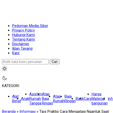
Pedoman Media Siber
Privacy Policy
Hubungi Kami
Tentang Kami
Disclaimer
Iklan Tayang
Karir
Cari
KATEGORI
Asisten
Atap
Harga
Alat
Atap
Baja
Anak
Rumah
Baja
Batik
Cars
Material
In
Berat
Rumah
Ringan
Tangga
Ringan
bangunan
Beranda
»
Informasi
»
Tips Praktis Cara Mengatasi Ngantuk Saat