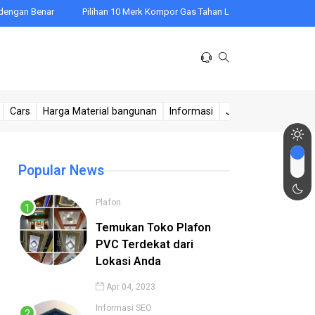
Benar
Pilihan 10 Merk Kompor Gas Tahan Lama yang Bagus untuk Mem
Cars
Harga Material bangunan
Informasi
Jasa Sumur
Kese
Popular News
Plafon
Temukan Toko Plafon
PVC Terdekat dari
Lokasi Anda
Apr 04, 2023
Informasi
SEO