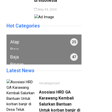
di Indonesia
May 04, 2024
Hot Categories
Atap
25
Baja
Ringan
Baja
47
Ringan
Latest News
Uncategorized
Asosiasi HRD GA
Karawang Kembali
Salurkan Bantuan
Untuk korban banjir di