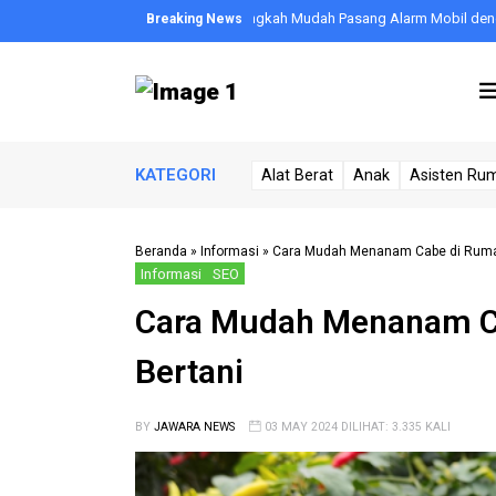
endaraan Anda: Langkah-Langkah Mudah Pasang Alarm Mobil dengan Efekt
KATEGORI
Alat Berat
Anak
Asisten Ru
Beranda
»
Informasi
»
Cara Mudah Menanam Cabe di Rumah
Informasi
SEO
Cara Mudah Menanam Ca
Bertani
BY
JAWARA NEWS
03 MAY 2024 DILIHAT: 3.335 KALI