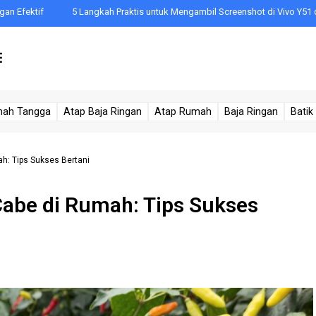
if
5 Langkah Praktis untuk Mengambil Screenshot di Vivo Y51 dengan 
mah Tangga
Atap Baja Ringan
Atap Rumah
Baja Ringan
Batik
: Tips Sukses Bertani
be di Rumah: Tips Sukses