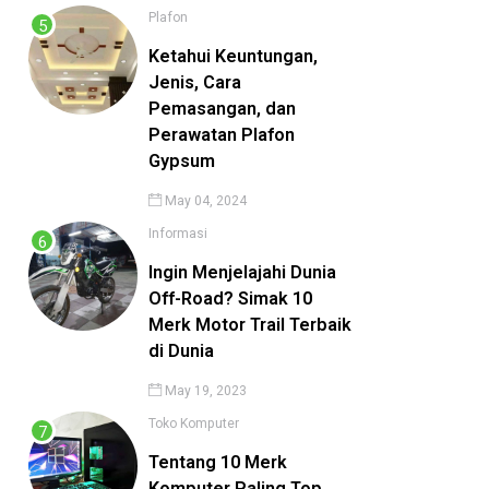
Plafon
Ketahui Keuntungan,
Jenis, Cara
Pemasangan, dan
Perawatan Plafon
Gypsum
May 04, 2024
Informasi
Ingin Menjelajahi Dunia
Off-Road? Simak 10
Merk Motor Trail Terbaik
di Dunia
May 19, 2023
Toko Komputer
Tentang 10 Merk
Komputer Paling Top