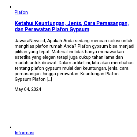
Plafon
Ketahui Keuntungan, Jenis, Cara Pemasangan,
dan Perawatan Plafon Gypsum
JawaraNews.id, Apakah Anda sedang mencari solusi untuk
menghias plafon rumah Anda? Plafon gypsum bisa menjadi
pilihan yang tepat. Material ini tidak hanya menawarkan
estetika yang elegan tetapi juga cukup tahan lama dan
mudah untuk dirawat. Dalam artikel ini, kita akan membahas
tentang plafon gypsum mulai dari keuntungan, jenis, cara
pemasangan, hingga perawatan. Keuntungan Plafon
Gypsum Plafon […]
May 04, 2024
Informasi