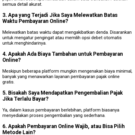
semua detail akurat.
3. Apa yang Terjadi Jika Saya Melewatkan Batas
Waktu Pembayaran Online?
Melewatkan batas waktu dapat mengakibatkan denda. Disarankan
untuk mengatur pengingat atau memilih opsi debet otomatis
untuk menghindarinya.
4. Apakah Ada Biaya Tambahan untuk Pembayaran
Online?
Meskipun beberapa platform mungkin mengenakan biaya minimal,
banyak yang menawarkan layanan pembayaran pajak online
gratis.
5. Bisakah Saya Mendapatkan Pengembalian Pajak
Jika Terlalu Bayar?
Ya, dalam kasus pembayaran berlebihan, platform biasanya
menyediakan proses pengembalian yang sederhana.
6. Apakah Pembayaran Online Wajib, atau Bisa Pilih
Metode Lain?