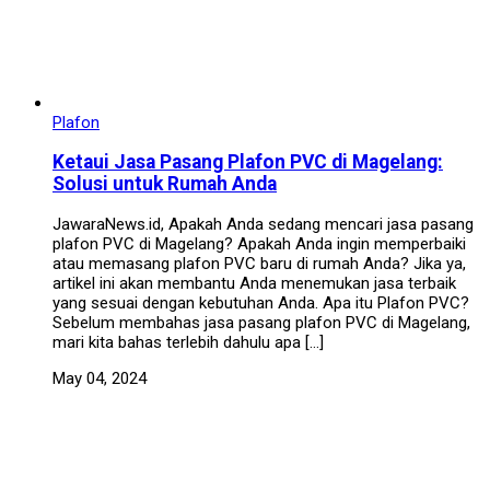
Plafon
Ketaui Jasa Pasang Plafon PVC di Magelang:
Solusi untuk Rumah Anda
JawaraNews.id, Apakah Anda sedang mencari jasa pasang
plafon PVC di Magelang? Apakah Anda ingin memperbaiki
atau memasang plafon PVC baru di rumah Anda? Jika ya,
artikel ini akan membantu Anda menemukan jasa terbaik
yang sesuai dengan kebutuhan Anda. Apa itu Plafon PVC?
Sebelum membahas jasa pasang plafon PVC di Magelang,
mari kita bahas terlebih dahulu apa […]
May 04, 2024