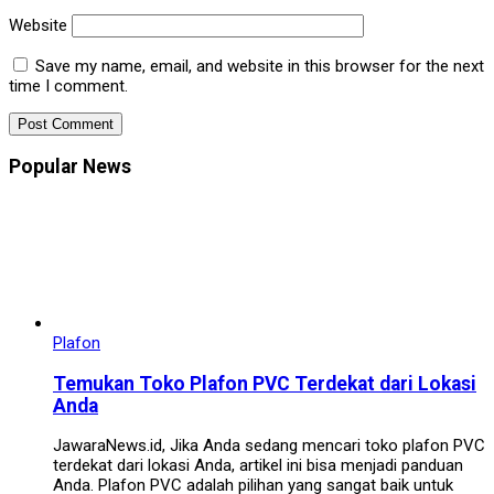
Website
Save my name, email, and website in this browser for the next
time I comment.
Popular News
Plafon
Temukan Toko Plafon PVC Terdekat dari Lokasi
Anda
JawaraNews.id, Jika Anda sedang mencari toko plafon PVC
terdekat dari lokasi Anda, artikel ini bisa menjadi panduan
Anda. Plafon PVC adalah pilihan yang sangat baik untuk