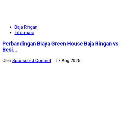
Baja Ringan
Informasi
Perbandingan Biaya Green House Baja Ringan vs
Besi...
Oleh
Sponsored Content
17 Aug 2025