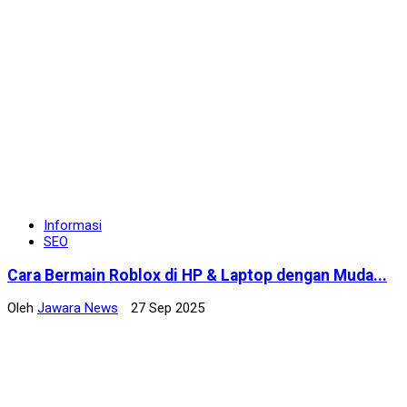
Informasi
SEO
Cara Bermain Roblox di HP & Laptop dengan Muda...
Oleh
Jawara News
27 Sep 2025