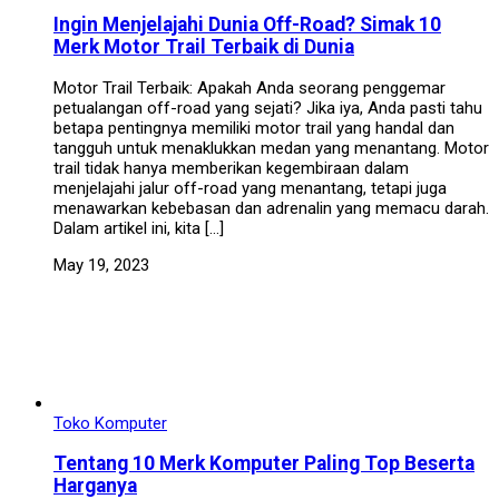
Ingin Menjelajahi Dunia Off-Road? Simak 10
Merk Motor Trail Terbaik di Dunia
Motor Trail Terbaik: Apakah Anda seorang penggemar
petualangan off-road yang sejati? Jika iya, Anda pasti tahu
betapa pentingnya memiliki motor trail yang handal dan
tangguh untuk menaklukkan medan yang menantang. Motor
trail tidak hanya memberikan kegembiraan dalam
menjelajahi jalur off-road yang menantang, tetapi juga
menawarkan kebebasan dan adrenalin yang memacu darah.
Dalam artikel ini, kita […]
May 19, 2023
Toko Komputer
Tentang 10 Merk Komputer Paling Top Beserta
Harganya