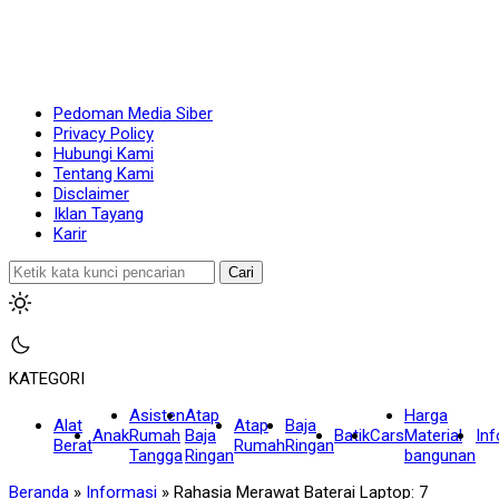
Pedoman Media Siber
Privacy Policy
Hubungi Kami
Tentang Kami
Disclaimer
Iklan Tayang
Karir
Cari
KATEGORI
Asisten
Atap
Harga
Alat
Atap
Baja
Anak
Rumah
Baja
Batik
Cars
Material
In
Berat
Rumah
Ringan
Tangga
Ringan
bangunan
Beranda
»
Informasi
»
Rahasia Merawat Baterai Laptop: 7