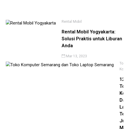
Ma
12,
20
Rental Mobil
Rental Mobil Yogyakarta:
Solusi Praktis untuk Liburan
Anda
Mar 13, 2023
Toko
Komp
12
Tok
Kom
Dan
Lap
Ter
Jug
Mur