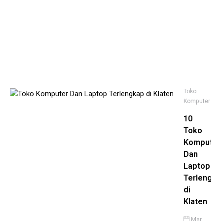
Kh
Ke
Po
No
21,
20
Toko
Komputer
10
Toko
Komputer
Dan
Laptop
Terlengk
di
Klaten
Mar