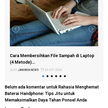
Cara Membersihkan File Sampah di Laptop
Ca
(4 Metode)...
Me
OLEH
JAWARA NEWS
23 OCT 2025
OLE
Belum ada komentar untuk Rahasia Menghemat
Baterai Handphone: Tips Jitu untuk
Memaksimalkan Daya Tahan Ponsel Anda