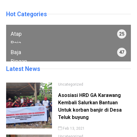
Hot Categories
Atap
25
Baja
Ringan
Baja
47
Ringan
Latest News
Uncategorized
Asosiasi HRD GA Karawang
Kembali Salurkan Bantuan
Untuk korban banjir di Desa
Teluk buyung
Feb 13, 2021
Uncategorized