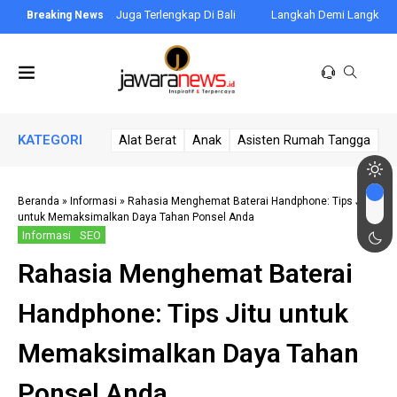
p Terbaik Juga Terlengkap Di Bali
Langkah Demi Langkah: Membuat 
KATEGORI
Alat Berat
Anak
Asisten Rumah Tangga
A
Beranda
»
Informasi
»
Rahasia Menghemat Baterai Handphone: Tips Jitu
untuk Memaksimalkan Daya Tahan Ponsel Anda
Informasi
SEO
Rahasia Menghemat Baterai
Handphone: Tips Jitu untuk
Memaksimalkan Daya Tahan
Ponsel Anda