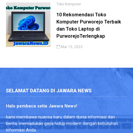
Toko Komputer
10 Rekomendasi Toko
Komputer Purworejo Terbaik
dan Toko Laptop di
PurworejoTerlengkap
Mar 15, 2023
SELAMAT DATANG DI JAWARA NEWS
Halo pembaca setia Jawara News!
kami membawa nuansa baru dalam dunia informasi dan
berita, memadukan gaya hidup modern dengan kebutuhan
informasi Anda.