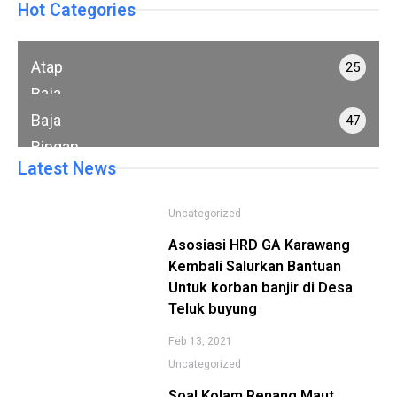
Hot Categories
Atap
25
Baja
Ringan
Baja
47
Ringan
Latest News
Uncategorized
Asosiasi HRD GA Karawang
Kembali Salurkan Bantuan
Untuk korban banjir di Desa
Teluk buyung
Feb 13, 2021
Uncategorized
Soal Kolam Renang Maut,