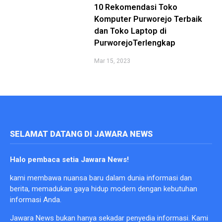
10 Rekomendasi Toko
Komputer Purworejo Terbaik
dan Toko Laptop di
PurworejoTerlengkap
Mar 15, 2023
SELAMAT DATANG DI JAWARA NEWS
Halo pembaca setia Jawara News!
kami membawa nuansa baru dalam dunia informasi dan
berita, memadukan gaya hidup modern dengan kebutuhan
informasi Anda.
Jawara News bukan hanya sekadar penyedia informasi. Kami