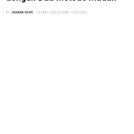
BY
JAWARA NEWS
04 MAY 2024 DILIHAT: 3.500 KALI