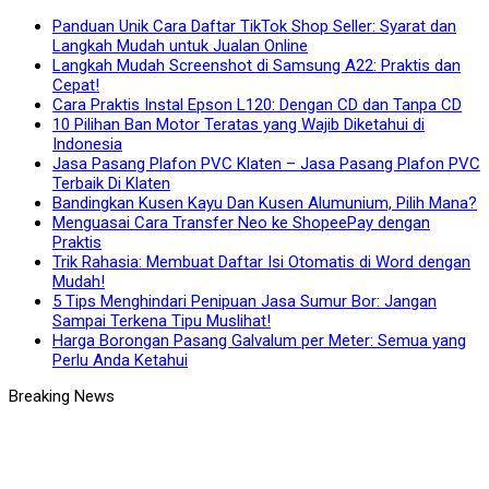
Panduan Unik Cara Daftar TikTok Shop Seller: Syarat dan
Langkah Mudah untuk Jualan Online
Langkah Mudah Screenshot di Samsung A22: Praktis dan
Cepat!
Cara Praktis Instal Epson L120: Dengan CD dan Tanpa CD
10 Pilihan Ban Motor Teratas yang Wajib Diketahui di
Indonesia
Jasa Pasang Plafon PVC Klaten – Jasa Pasang Plafon PVC
Terbaik Di Klaten
Bandingkan Kusen Kayu Dan Kusen Alumunium, Pilih Mana?
Menguasai Cara Transfer Neo ke ShopeePay dengan
Praktis
Trik Rahasia: Membuat Daftar Isi Otomatis di Word dengan
Mudah!
5 Tips Menghindari Penipuan Jasa Sumur Bor: Jangan
Sampai Terkena Tipu Muslihat!
Harga Borongan Pasang Galvalum per Meter: Semua yang
Perlu Anda Ketahui