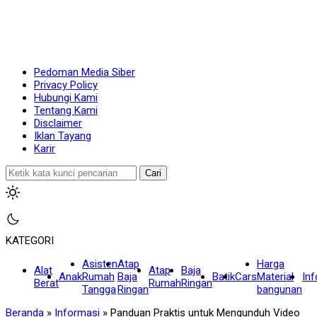
Pedoman Media Siber
Privacy Policy
Hubungi Kami
Tentang Kami
Disclaimer
Iklan Tayang
Karir
Cari
KATEGORI
Asisten
Atap
Harga
Alat
Atap
Baja
Anak
Rumah
Baja
Batik
Cars
Material
In
Berat
Rumah
Ringan
Tangga
Ringan
bangunan
Beranda
»
Informasi
»
Panduan Praktis untuk Mengunduh Video