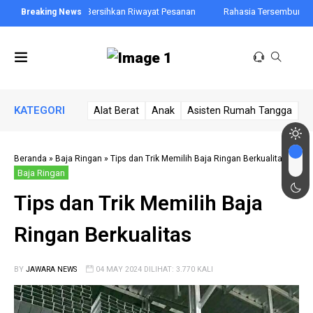
angkah Mudah Bersihkan Riwayat Pesanan
Rahasia Tersembunyi Xiaomi
KATEGORI
Alat Berat
Anak
Asisten Rumah Tangga
A
Beranda
»
Baja Ringan
»
Tips dan Trik Memilih Baja Ringan Berkualitas
Baja Ringan
Tips dan Trik Memilih Baja
Ringan Berkualitas
BY
JAWARA NEWS
04 MAY 2024 DILIHAT: 3.770 KALI