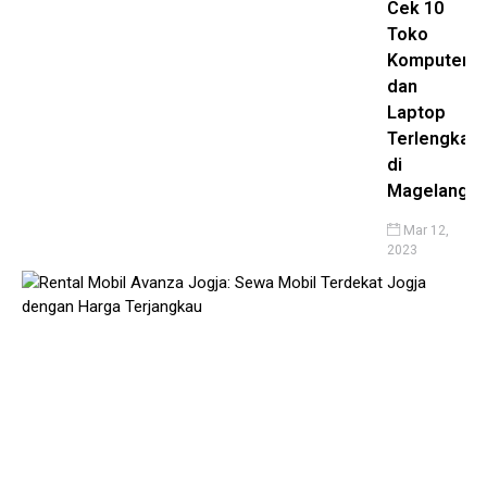
Cek 10
Toko
Komputer
dan
Laptop
Terlengkap
di
Magelang
Mar 12,
2023
Ren
Mob
Re
Mo
Av
Te
Jo
de