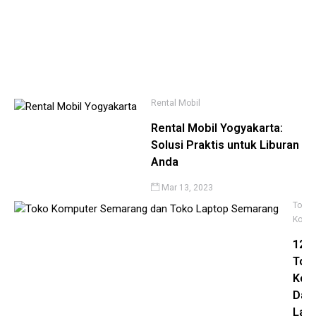
Ha
Te
Ma
12,
20
Rental Mobil
Rental Mobil Yogyakarta:
Solusi Praktis untuk Liburan
Anda
Mar 13, 2023
Toko
Komp
12
Tok
Kom
Dan
Lap