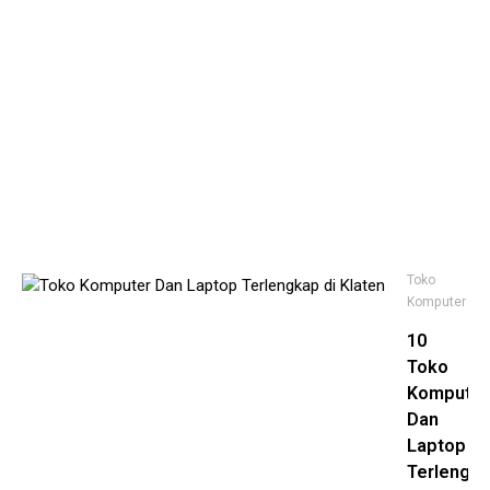
Ka
Be
At
Kh
Ke
Po
No
21,
20
Toko
Komputer
10
Toko
Komputer
Dan
Laptop
Terlengk