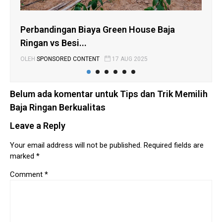
Perbandingan Biaya Green House Baja
Ti
Ringan vs Besi...
Rin
OLEH
SPONSORED CONTENT
17 AUG 2025
OLE
Belum ada komentar untuk Tips dan Trik Memilih
Baja Ringan Berkualitas
Leave a Reply
Your email address will not be published.
Required fields are
marked
*
Comment
*