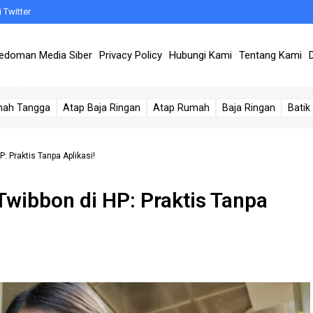
 Twitter
Metode Terbaik
edoman Media Siber
Privacy Policy
Hubungi Kami
Tentang Kami
n Cepat!
arus Kamu Ketahui
mah Tangga
Atap Baja Ringan
Atap Rumah
Baja Ringan
Batik
di WhatsApp (Dijamin Berhasil)
e yang Harus Anda Ketahui
 Praktis Tanpa Aplikasi!
wibbon di HP: Praktis Tanpa
mal
 HP dan PC Tanpa Ribet