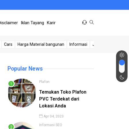
Disclaimer
Iklan Tayang
Karir
Cars
Harga Material bangunan
Informasi
Jasa Sumur
Kese
Popular News
Plafon
Temukan Toko Plafon
PVC Terdekat dari
Lokasi Anda
Apr 04, 2023
Informasi
SEO