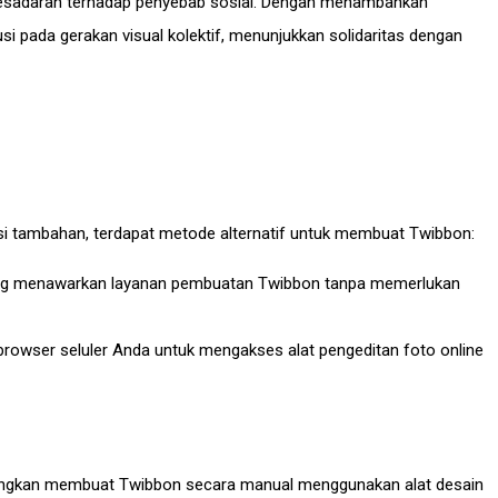
kesadaran terhadap penyebab sosial. Dengan menambahkan
usi pada gerakan visual kolektif, menunjukkan solidaritas dengan
si tambahan, terdapat metode alternatif untuk membuat Twibbon:
yang menawarkan layanan pembuatan Twibbon tanpa memerlukan
browser seluler Anda untuk mengakses alat pengeditan foto online
bangkan membuat Twibbon secara manual menggunakan alat desain