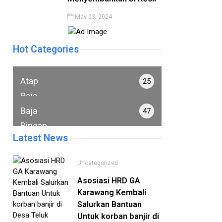
May 03, 2024
Hot Categories
Atap
25
Baja
Ringan
Baja
47
Ringan
Latest News
Uncategorized
Asosiasi HRD GA
Karawang Kembali
Salurkan Bantuan
Untuk korban banjir di