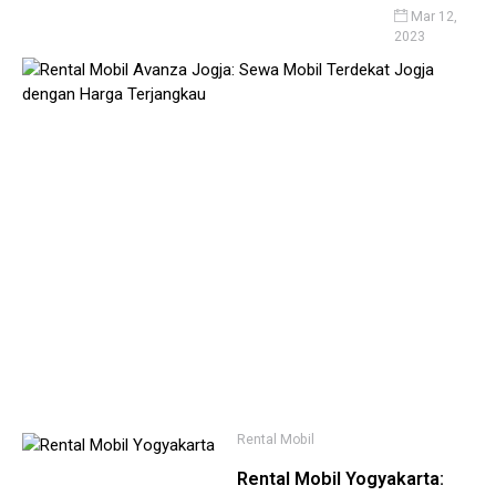
Mar 12,
2023
Ren
Mob
Re
Mo
Av
Te
Jo
de
Ha
Te
Ma
12,
20
Rental Mobil
Rental Mobil Yogyakarta: