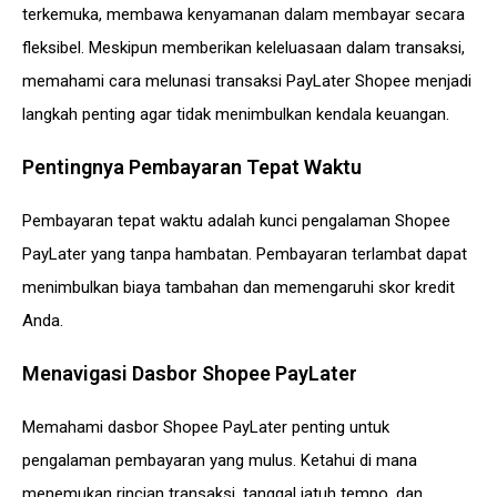
terkemuka, membawa kenyamanan dalam membayar secara
fleksibel. Meskipun memberikan keleluasaan dalam transaksi,
memahami cara melunasi transaksi PayLater Shopee menjadi
langkah penting agar tidak menimbulkan kendala keuangan.
Pentingnya Pembayaran Tepat Waktu
Pembayaran tepat waktu adalah kunci pengalaman Shopee
PayLater yang tanpa hambatan. Pembayaran terlambat dapat
menimbulkan biaya tambahan dan memengaruhi skor kredit
Anda.
Menavigasi Dasbor Shopee PayLater
Memahami dasbor Shopee PayLater penting untuk
pengalaman pembayaran yang mulus. Ketahui di mana
menemukan rincian transaksi, tanggal jatuh tempo, dan