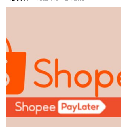
BY
JAWARA NEWS
04 MAY 2024 DILIHAT: 3.471 KALI