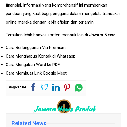
finansial.
Informasi
yang komprehensif ini memberikan
panduan yang kuat bagi pengguna dalam mengelola transaksi
online mereka dengan lebih efisien dan terjamin.
Temukan lebih banyak konten menarik lain di
Jawara News
:
Cara Berlangganan Viu Premium
Cara Menghapus Kontak di Whatsapp
Cara Mengubah Word ke PDF
Cara Membuat Link Google Meet
Bagikan ke
Related News