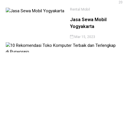
2023
Rental Mobil
Jasa Sewa Mobil
Yogyakarta
Mar 15, 2023
Tok
Ko
10
Re
To
Ko
Pu
Te
da
To
La
di