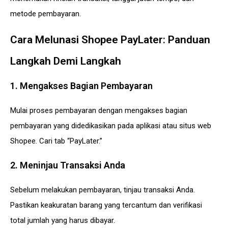
metode pembayaran.
Cara Melunasi Shopee PayLater: Panduan
Langkah Demi Langkah
1. Mengakses Bagian Pembayaran
Mulai proses pembayaran dengan mengakses bagian
pembayaran yang didedikasikan pada aplikasi atau situs web
Shopee. Cari tab “PayLater.”
2. Meninjau Transaksi Anda
Sebelum melakukan pembayaran, tinjau transaksi Anda.
Pastikan keakuratan barang yang tercantum dan verifikasi
total jumlah yang harus dibayar.