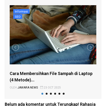
Informasi
SEO
Cara Membersihkan File Sampah di Laptop
Ca
(4 Metode)...
Me
OLEH
JAWARA NEWS
23 OCT 2025
OLE
Belum ada komentar untuk Terungkap! Rahasia