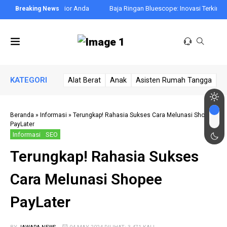
k Dekorasi Interior Anda
Baja Ringan Bluescope: Inovasi Terkini dalam K
KATEGORI
Alat Berat
Anak
Asisten Rumah Tangga
A
Beranda
»
Informasi
»
Terungkap! Rahasia Sukses Cara Melunasi Shopee
PayLater
Informasi
SEO
Terungkap! Rahasia Sukses
Cara Melunasi Shopee
PayLater