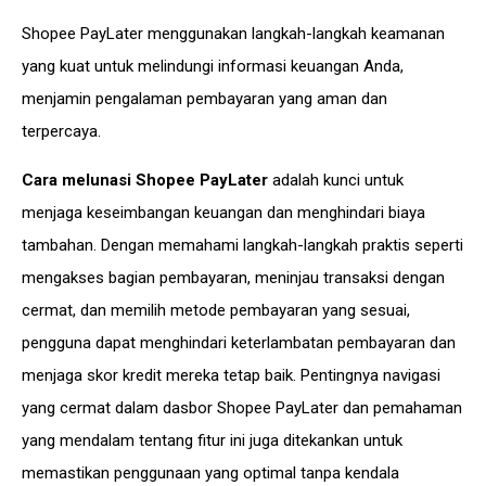
Shopee PayLater menggunakan langkah-langkah keamanan
yang kuat untuk melindungi informasi keuangan Anda,
menjamin pengalaman pembayaran yang aman dan
terpercaya.
Cara melunasi Shopee PayLater
adalah kunci untuk
menjaga keseimbangan keuangan dan menghindari biaya
tambahan. Dengan memahami langkah-langkah praktis seperti
mengakses bagian pembayaran, meninjau transaksi dengan
cermat, dan memilih metode pembayaran yang sesuai,
pengguna dapat menghindari keterlambatan pembayaran dan
menjaga skor kredit mereka tetap baik. Pentingnya navigasi
yang cermat dalam dasbor Shopee PayLater dan pemahaman
yang mendalam tentang fitur ini juga ditekankan untuk
memastikan penggunaan yang optimal tanpa kendala