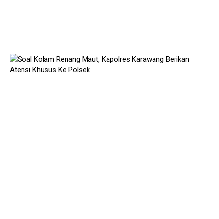
bu
Fe
13,
20
Unc
So
Ko
Re
Ma
Ka
Ka
Be
At
Kh
Ke
Po
No