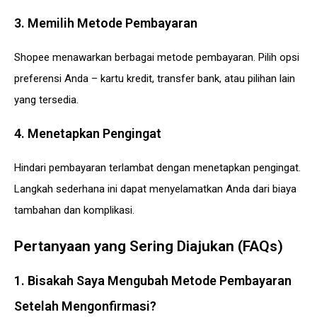
3. Memilih Metode Pembayaran
Shopee menawarkan berbagai metode pembayaran. Pilih opsi
preferensi Anda – kartu kredit, transfer bank, atau pilihan lain
yang tersedia.
4. Menetapkan Pengingat
Hindari pembayaran terlambat dengan menetapkan pengingat.
Langkah sederhana ini dapat menyelamatkan Anda dari biaya
tambahan dan komplikasi.
Pertanyaan yang Sering Diajukan (FAQs)
1. Bisakah Saya Mengubah Metode Pembayaran
Setelah Mengonfirmasi?