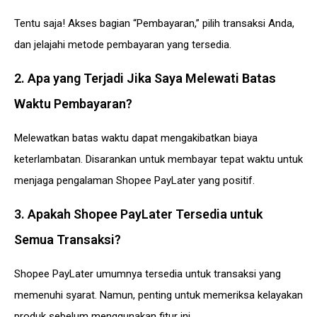
Tentu saja! Akses bagian “Pembayaran,” pilih transaksi Anda,
dan jelajahi metode pembayaran yang tersedia.
2. Apa yang Terjadi Jika Saya Melewati Batas
Waktu Pembayaran?
Melewatkan batas waktu dapat mengakibatkan biaya
keterlambatan. Disarankan untuk membayar tepat waktu untuk
menjaga pengalaman Shopee PayLater yang positif.
3. Apakah Shopee PayLater Tersedia untuk
Semua Transaksi?
Shopee PayLater umumnya tersedia untuk transaksi yang
memenuhi syarat. Namun, penting untuk memeriksa kelayakan
produk sebelum menggunakan fitur ini.