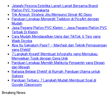
Jelajahi Pesona Estetika Langit-Langit Bersama Brand
Plafon PVC Yogyakarta
Trik Ampuh: Strategi Jitu Mengunci Sinyal 4G Oppo
Panduan Lengkap Mengedit Twibbon di PicsArt dengan
Mudah
Jasa Pasang Plafon PVC Klaten – Jasa Pasang Plafon PVC
Terbaik Di Klaten
Cara Mudah Mendapatkan Uang dari TikTok: 6 Tips yang
Wajib Dicoba
Apa Itu Galvalum Pasir? – Manfaat dan Teknik Pemasangan
yang Efektif
7 Langkah Kreatif Membuat Infografis yang Memukau:
Menyajikan Topik dengan Gaya Unik
Panduan Lengkap Memilih Mahkota Pengantin yang Elegan
dan Mewah
Rahasia Belajar Efektif di Rumah: Panduan Utama untuk
Sukses
Panduan Terbaru: 7 Langkah Mudah Membuat Soal di
Google Classroom