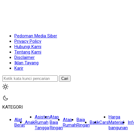
Pedoman Media Siber
Privacy Policy
Hubungi Kami
Tentang Kami
Disclaimer
Iklan Tayang
Karir
Cari
KATEGORI
Asisten
Atap
Harga
Alat
Atap
Baja
Anak
Rumah
Baja
Batik
Cars
Material
In
Berat
Rumah
Ringan
Tangga
Ringan
bangunan