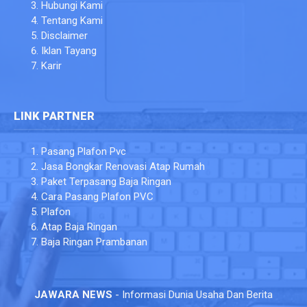
Hubungi Kami
Tentang Kami
Disclaimer
Iklan Tayang
Karir
LINK PARTNER
Pasang Plafon Pvc
Jasa Bongkar Renovasi Atap Rumah
Paket Terpasang Baja Ringan
Cara Pasang Plafon PVC
Plafon
Atap Baja Ringan
Baja Ringan Prambanan
JAWARA NEWS
- Informasi Dunia Usaha Dan Berita