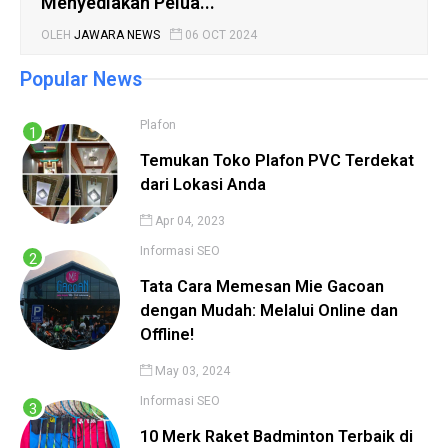
Menyediakan Pelua...
OLEH
JAWARA NEWS
06 OCT 2024
Popular News
Plafon
Temukan Toko Plafon PVC Terdekat
dari Lokasi Anda
Apr 04, 2023
Informasi
SEO
Tata Cara Memesan Mie Gacoan
dengan Mudah: Melalui Online dan
Offline!
May 03, 2024
Informasi
SEO
10 Merk Raket Badminton Terbaik di