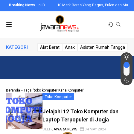
ogin Hago dengan ID
10 Merk Beras Yang Bagus, Pulen dan Murah: Pilih
KATEGORI
Alat Berat
Anak
Asisten Rumah Tangga
A
Beranda
»
Tags "toko komputer Kana Komputer"
Toko Komputer
Jelajahi 12 Toko Komputer dan
Laptop Terpopuler di Jogja
OLEH
JAWARA NEWS
04 MAY 2024