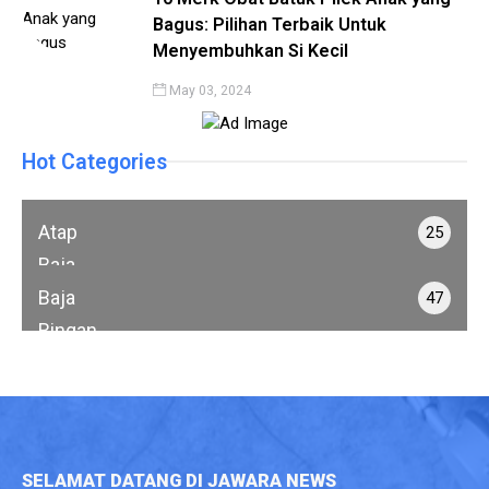
Bagus: Pilihan Terbaik Untuk
Menyembuhkan Si Kecil
May 03, 2024
Hot Categories
Atap
25
Baja
Ringan
Baja
47
Ringan
SELAMAT DATANG DI JAWARA NEWS