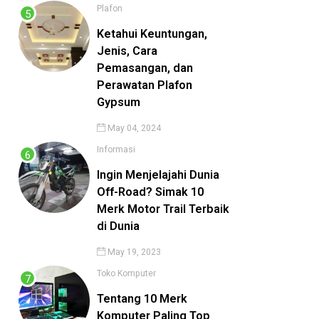
Plafon
Ketahui Keuntungan,
Jenis, Cara
Pemasangan, dan
Perawatan Plafon
Gypsum
May 04, 2024
Informasi
Ingin Menjelajahi Dunia
Off-Road? Simak 10
Merk Motor Trail Terbaik
di Dunia
May 19, 2023
Toko Komputer
Tentang 10 Merk
Komputer Paling Top