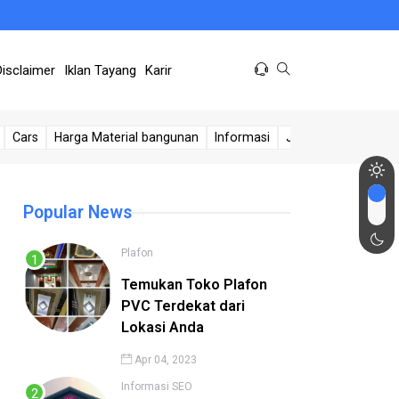
Disclaimer
Iklan Tayang
Karir
Cars
Harga Material bangunan
Informasi
Jasa Sumur
Kese
Popular News
Plafon
Temukan Toko Plafon
PVC Terdekat dari
Lokasi Anda
Apr 04, 2023
Informasi
SEO