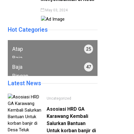
May 03, 2024
Hot Categories
Atap
25
Baja
Ringan
Baja
47
Ringan
Latest News
Uncategorized
Asosiasi HRD GA
Karawang Kembali
Salurkan Bantuan
Untuk korban banjir di