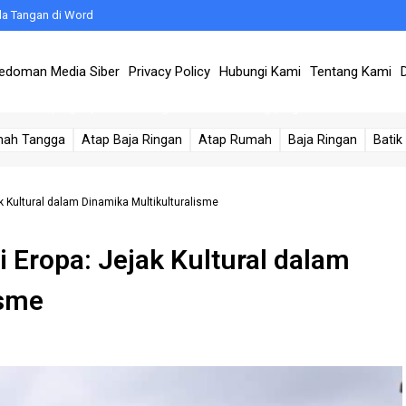
da Tangan di Word
 Harus Anda Ketahui
edoman Media Siber
Privacy Policy
Hubungi Kami
Tentang Kami
ang Lebih Baik
a: Pemilihan yang Tepat untuk Pengalaman Memancing yang Luar Biasa
mah Tangga
Atap Baja Ringan
Atap Rumah
Baja Ringan
Batik
ratas
 Kultural dalam Dinamika Multikulturalisme
k Gaya yang Memukau
 Eropa: Jejak Kultural dalam
 Mudah untuk Menutup Akun Anda
isme
pus Album Foto di Facebook