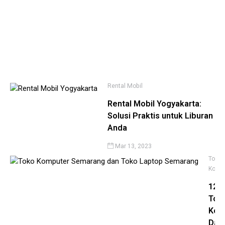
de
Ha
Te
Ma
12,
20
Rental Mobil
Rental Mobil Yogyakarta:
Solusi Praktis untuk Liburan
Anda
Mar 13, 2023
Toko
Komp
12
Tok
Kom
Dan