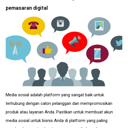
pemasaran digital
Media sosial adalah platform yang sangat baik untuk
terhubung dengan calon pelanggan dan mempromosikan
produk atau layanan Anda. Pastikan untuk membuat akun
media sosial untuk bisnis Anda di platform yang paling