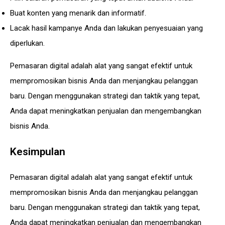
Buat konten yang menarik dan informatif.
Lacak hasil kampanye Anda dan lakukan penyesuaian yang
diperlukan.
Pemasaran digital adalah alat yang sangat efektif untuk
mempromosikan bisnis Anda dan menjangkau pelanggan
baru. Dengan menggunakan strategi dan taktik yang tepat,
Anda dapat meningkatkan penjualan dan mengembangkan
bisnis Anda.
Kesimpulan
Pemasaran digital adalah alat yang sangat efektif untuk
mempromosikan bisnis Anda dan menjangkau pelanggan
baru. Dengan menggunakan strategi dan taktik yang tepat,
Anda dapat meningkatkan penjualan dan mengembangkan