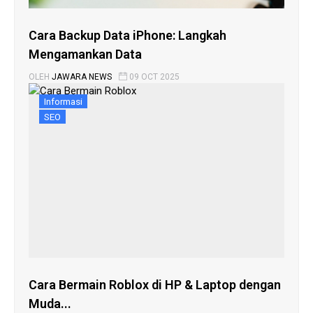
Cara Backup Data iPhone: Langkah
Mengamankan Data
OLEH
JAWARA NEWS
09 OCT 2025
Informasi
SEO
Cara Bermain Roblox di HP & Laptop dengan
Muda...