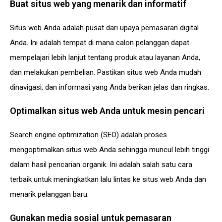
Buat situs web yang menarik dan informatif
Situs web Anda adalah pusat dari upaya pemasaran digital
Anda. Ini adalah tempat di mana calon pelanggan dapat
mempelajari lebih lanjut tentang produk atau layanan Anda,
dan melakukan pembelian. Pastikan situs web Anda mudah
dinavigasi, dan informasi yang Anda berikan jelas dan ringkas.
Optimalkan situs web Anda untuk mesin pencari
Search engine optimization (
SEO
) adalah proses
mengoptimalkan situs web Anda sehingga muncul lebih tinggi
dalam hasil pencarian organik. Ini adalah salah satu cara
terbaik untuk meningkatkan lalu lintas ke situs web Anda dan
menarik pelanggan baru.
Gunakan media sosial untuk pemasaran