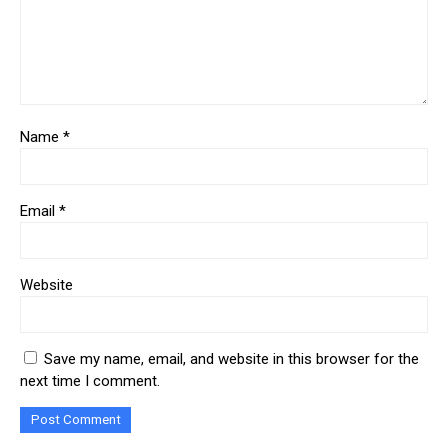
Name
*
Email
*
Website
Save my name, email, and website in this browser for the
next time I comment.