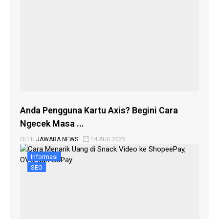
Anda Pengguna Kartu Axis? Begini Cara
Ngecek Masa ...
OLEH
JAWARA NEWS
14 AUG 2025
Informasi
SEO