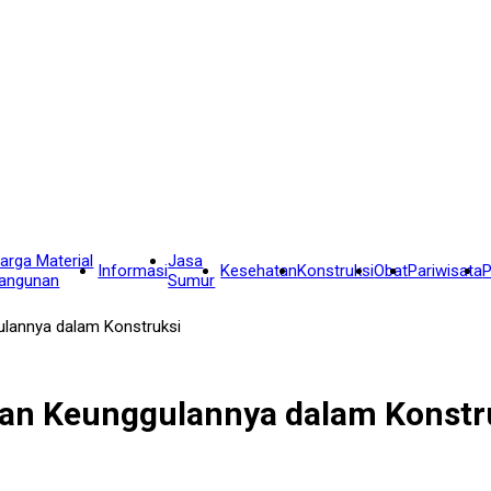
arga Material
Jasa
Informasi
Kesehatan
Konstruksi
Obat
Pariwisata
P
angunan
Sumur
gulannya dalam Konstruksi
 dan Keunggulannya dalam Konstr