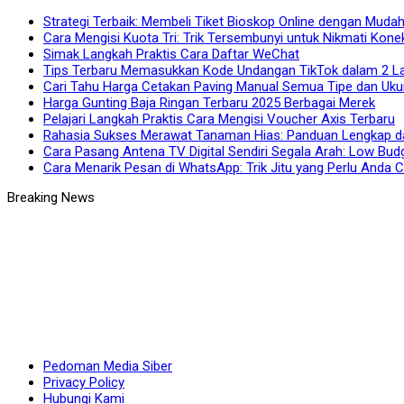
Strategi Terbaik: Membeli Tiket Bioskop Online dengan Muda
Cara Mengisi Kuota Tri: Trik Tersembunyi untuk Nikmati Kone
Simak Langkah Praktis Cara Daftar WeChat
Tips Terbaru Memasukkan Kode Undangan TikTok dalam 2 
Cari Tahu Harga Cetakan Paving Manual Semua Tipe dan Uku
Harga Gunting Baja Ringan Terbaru 2025 Berbagai Merek
Pelajari Langkah Praktis Cara Mengisi Voucher Axis Terbaru
Rahasia Sukses Merawat Tanaman Hias: Panduan Lengkap da
Cara Pasang Antena TV Digital Sendiri Segala Arah: Low Bud
Cara Menarik Pesan di WhatsApp: Trik Jitu yang Perlu Anda 
Pedoman Media Siber
Privacy Policy
Hubungi Kami