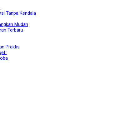
h
ksi Tanpa Kendala
Langkah Mudah
ran Terbaru
n Praktis
get!
Coba