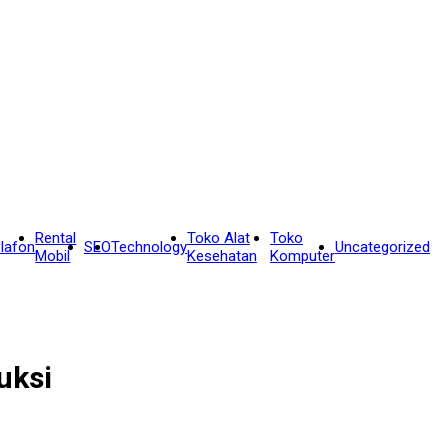
Rental
Toko Alat
Toko
lafon
SEO
Technology
Uncategorized
Mobil
Kesehatan
Komputer
uksi