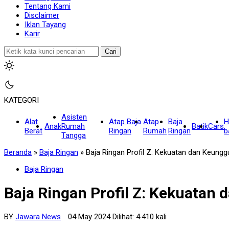
Tentang Kami
Disclaimer
Iklan Tayang
Karir
Cari
KATEGORI
Asisten
Alat
Atap Baja
Atap
Baja
H
Anak
Rumah
Batik
Cars
Berat
Ringan
Rumah
Ringan
b
Tangga
Beranda
»
Baja Ringan
»
Baja Ringan Profil Z: Kekuatan dan Keung
Baja Ringan
Baja Ringan Profil Z: Kekuatan
BY
Jawara News
04 May 2024 Dilihat: 4.410 kali