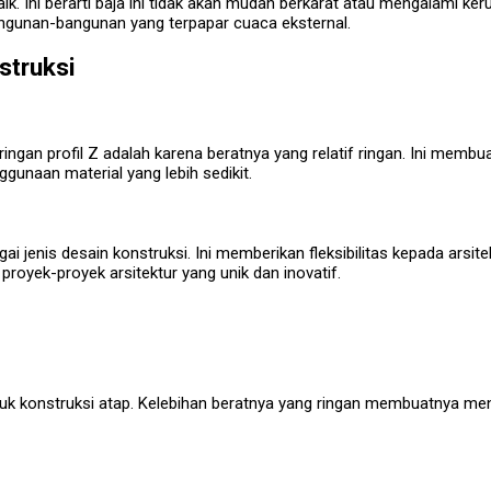
aik. Ini berarti baja ini tidak akan mudah berkarat atau mengalami k
bangunan-bangunan yang terpapar cuaca eksternal.
struksi
ngan profil Z adalah karena beratnya yang relatif ringan. Ini membua
gunaan material yang lebih sedikit.
i jenis desain konstruksi. Ini memberikan fleksibilitas kepada arsit
royek-proyek arsitektur yang unik dan inovatif.
tuk konstruksi atap. Kelebihan beratnya yang ringan membuatnya menj