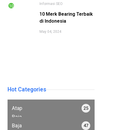
Informasi
SEO
10 Merk Bearing Terbaik
di Indonesia
May 04, 2024
Hot Categories
Atap
25
Baja
Ringan
Baja
47