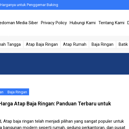
n Harganya untuk Penggemar Baking
ebutuhan Konstruksi
edoman Media Siber
Privacy Policy
Hubungi Kami
Tentang Kami
e: Langkah-langkah Terperinci
dan Tipe 2025
Panduan Lengkap dan Praktis
mah Tangga
Atap Baja Ringan
Atap Rumah
Baja Ringan
Batik
an Mudah
 di Smartphone Anda
k untuk Pemesanan yang Mudah dan Lancar
an
Baja Ringan
ing?
arga Atap Baja Ringan: Panduan Terbaru untuk
 Atap baja ringan telah menjadi pilihan yang sangat populer untuk
a bangunan modern seperti rumah, gedung perkantoran, dan pusat