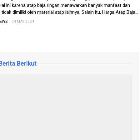
 Hal ini karena atap baja ringan menawarkan banyak manfaat dan
tidak dimiliki oleh material atap lainnya. Selain itu, Harga Atap Baja
pat disesuaikan dengan budget yang tersedia. Apa itu […]
NEWS
04 MAY 2024
erita Berikut