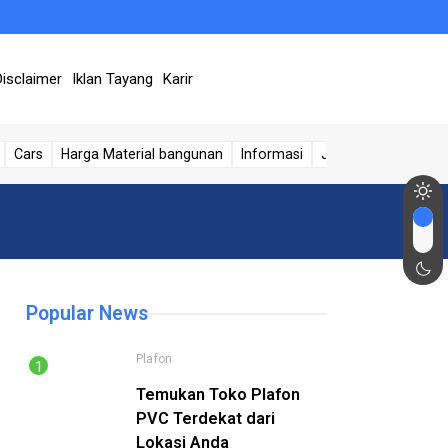
Disclaimer
Iklan Tayang
Karir
Cars
Harga Material bangunan
Informasi
Jasa Sumur
Kese
Popular News
Plafon
Temukan Toko Plafon
PVC Terdekat dari
Lokasi Anda