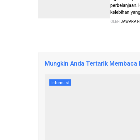
perbelanjaan.
kelebihan yang 
Ringan juga da
OLEH
JAWARA 
Mungkin Anda Tertarik Membaca B
Informasi