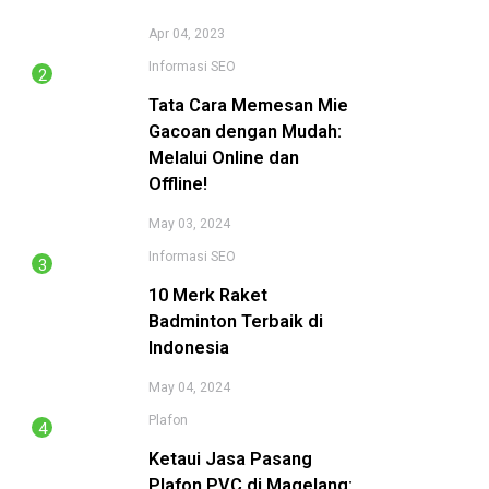
Apr 04, 2023
Informasi
SEO
Tata Cara Memesan Mie
Gacoan dengan Mudah:
Melalui Online dan
Offline!
May 03, 2024
Informasi
SEO
10 Merk Raket
Badminton Terbaik di
Indonesia
May 04, 2024
Plafon
Ketaui Jasa Pasang
Plafon PVC di Magelang: