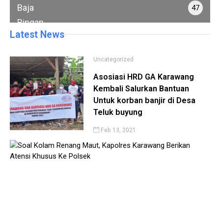
Ringan
Baja
47
Ringan
Latest News
Uncategorized
Asosiasi HRD GA Karawang
Kembali Salurkan Bantuan
Untuk korban banjir di Desa
Teluk buyung
Feb 13, 2021
Unc
So
Ko
Re
Ma
Ka
Ka