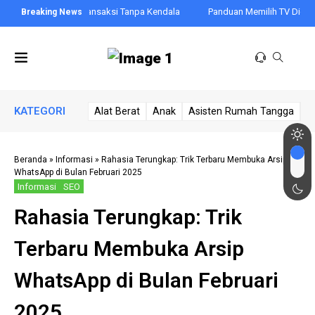
a Lancar Bertransaksi Tanpa Kendala
Panduan Memilih TV Digital Terbaik
KATEGORI
Alat Berat
Anak
Asisten Rumah Tangga
A
Beranda
»
Informasi
»
Rahasia Terungkap: Trik Terbaru Membuka Arsip
WhatsApp di Bulan Februari 2025
Informasi
SEO
Rahasia Terungkap: Trik
Terbaru Membuka Arsip
WhatsApp di Bulan Februari
2025