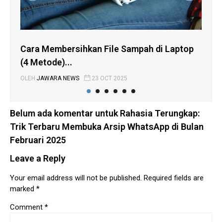
Cara Membersihkan File Sampah di Laptop
Ca
(4 Metode)...
Me
OLEH
JAWARA NEWS
23 OCT 2025
OLE
Belum ada komentar untuk Rahasia Terungkap:
Trik Terbaru Membuka Arsip WhatsApp di Bulan
Februari 2025
Leave a Reply
Your email address will not be published.
Required fields are
marked
*
Comment
*