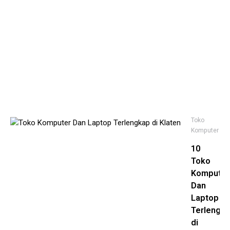
Be
At
Kh
Ke
Po
No
21,
20
Toko
Komputer
10
Toko
Komputer
Dan
Laptop
Terlengk
di