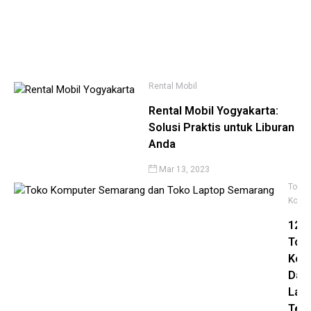
Te
Ma
12,
20
Rental Mobil
Rental Mobil Yogyakarta:
Solusi Praktis untuk Liburan
Anda
Mar 13, 2023
Toko
Komp
12
Tok
Kom
Dan
Lap
Ter