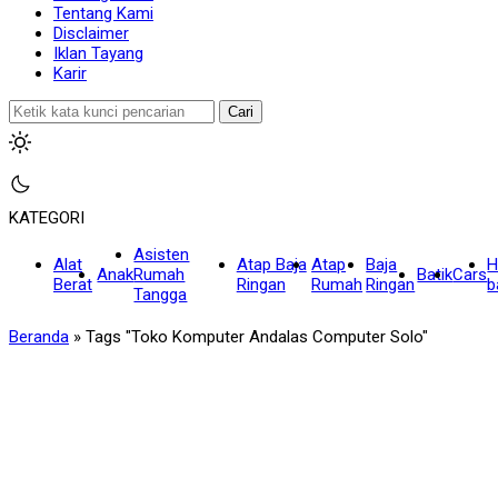
Tentang Kami
Disclaimer
Iklan Tayang
Karir
Cari
KATEGORI
Asisten
Alat
Atap Baja
Atap
Baja
H
Anak
Rumah
Batik
Cars
Berat
Ringan
Rumah
Ringan
b
Tangga
Beranda
»
Tags "Toko Komputer Andalas Computer Solo"