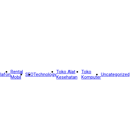
Rental
Toko Alat
Toko
lafon
SEO
Technology
Uncategorized
Mobil
Kesehatan
Komputer