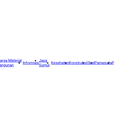
arga Material
Jasa
Informasi
Kesehatan
Konstruksi
Obat
Pariwisata
P
angunan
Sumur