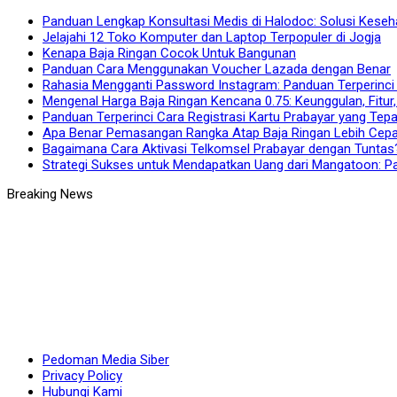
Panduan Lengkap Konsultasi Medis di Halodoc: Solusi Kes
Jelajahi 12 Toko Komputer dan Laptop Terpopuler di Jogja
Kenapa Baja Ringan Cocok Untuk Bangunan
Panduan Cara Menggunakan Voucher Lazada dengan Benar
Rahasia Mengganti Password Instagram: Panduan Terperinc
Mengenal Harga Baja Ringan Kencana 0.75: Keunggulan, Fitur,
Panduan Terperinci Cara Registrasi Kartu Prabayar yang Tepa
Apa Benar Pemasangan Rangka Atap Baja Ringan Lebih Cepa
Bagaimana Cara Aktivasi Telkomsel Prabayar dengan Tuntas
Strategi Sukses untuk Mendapatkan Uang dari Mangatoon: Pa
Pedoman Media Siber
Privacy Policy
Hubungi Kami