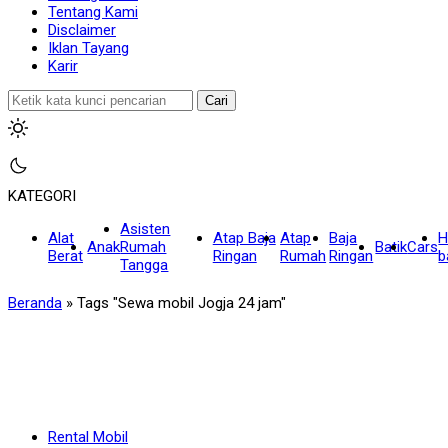
Tentang Kami
Disclaimer
Iklan Tayang
Karir
Cari
KATEGORI
Asisten
Alat
Atap Baja
Atap
Baja
H
Anak
Rumah
Batik
Cars
Berat
Ringan
Rumah
Ringan
b
Tangga
Beranda
»
Tags "Sewa mobil Jogja 24 jam"
Rental Mobil