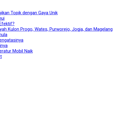
jikan Topik dengan Gaya Unik
hui
fektif?
ah Kulon Progo, Wates, Purworejo, Jogja, dan Magelang
mula
engatasinya
inya
atur Mobil Naik
t