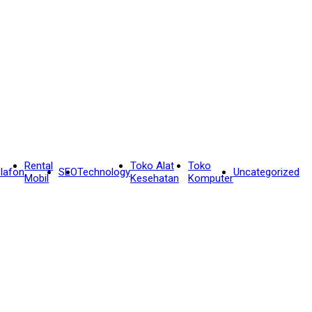
Rental
Toko Alat
Toko
lafon
SEO
Technology
Uncategorized
Mobil
Kesehatan
Komputer