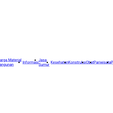
arga Material
Jasa
Informasi
Kesehatan
Konstruksi
Obat
Pariwisata
P
angunan
Sumur