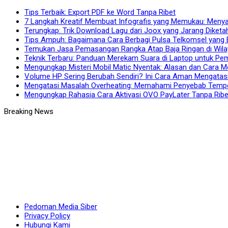
Tips Terbaik: Export PDF ke Word Tanpa Ribet
7 Langkah Kreatif Membuat Infografis yang Memukau: Menya
Terungkap: Trik Download Lagu dari Joox yang Jarang Diketa
Tips Ampuh: Bagaimana Cara Berbagi Pulsa Telkomsel yang E
Temukan Jasa Pemasangan Rangka Atap Baja Ringan di Wilay
Teknik Terbaru: Panduan Merekam Suara di Laptop untuk Pe
Mengungkap Misteri Mobil Matic Nyentak: Alasan dan Cara M
Volume HP Sering Berubah Sendiri? Ini Cara Aman Mengatas
Mengatasi Masalah Overheating: Memahami Penyebab Temper
Mengungkap Rahasia Cara Aktivasi OVO PayLater Tanpa Ribe
Pedoman Media Siber
Privacy Policy
Hubungi Kami