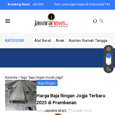
rive: Praktis Sekali Klik!
Cari Lowongan Kerja di Indomaret? Ketahui 
KATEGORI
Alat Berat
Anak
Asisten Rumah Tangga
A
Beranda
»
Tags "baja ringan murah jogja"
Baja Ringan
Harga Baja Ringan Jogja Terbaru
2025 di Prambanan
OLEH
JAWARA NEWS
04 MAY 2024