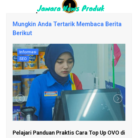
Mungkin Anda Tertarik Membaca Berita
Berikut
Informasi
SEO
Pelajari Panduan Praktis Cara Top Up OVO di
Pa