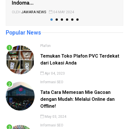
Indoma...
Tel
OLEH
JAWARA NEWS
04 MAY 2024
OLE
Popular News
Plafon
Temukan Toko Plafon PVC Terdekat
dari Lokasi Anda
Apr 04, 2023
Informasi
SEO
Tata Cara Memesan Mie Gacoan
dengan Mudah: Melalui Online dan
Offline!
May 03, 2024
Informasi
SEO