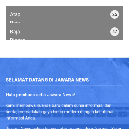
Atap
25
Baja
Ringan
Baja
47
Ringan
SELAMAT DATANG DI JAWARA NEWS
Halo pembaca setia Jawara News!
kami membawa nuansa baru dalam dunia informasi dan
berita, memadukan gaya hidup modern dengan kebutuhan
informasi Anda.
Jawara News bukan hanya sekadar penyedia informasi. Kami