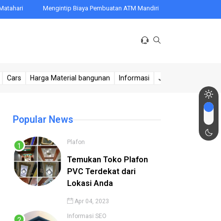
hari
Mengintip Biaya Pembuatan ATM Mandiri
Rahasia Tersembun
Cars
Harga Material bangunan
Informasi
Jasa Sumur
Kese
Popular News
Plafon
Temukan Toko Plafon
PVC Terdekat dari
Lokasi Anda
Apr 04, 2023
Informasi
SEO