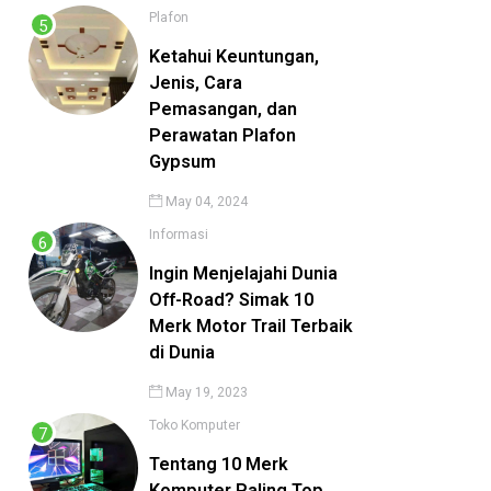
Plafon
Ketahui Keuntungan,
Jenis, Cara
Pemasangan, dan
Perawatan Plafon
Gypsum
May 04, 2024
Informasi
Ingin Menjelajahi Dunia
Off-Road? Simak 10
Merk Motor Trail Terbaik
di Dunia
May 19, 2023
Toko Komputer
Tentang 10 Merk
Komputer Paling Top