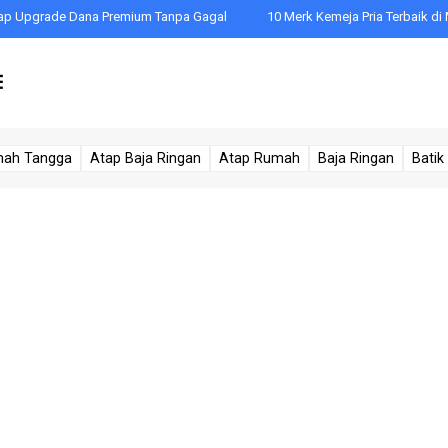
pgrade Dana Premium Tanpa Gagal
10 Merk Kemeja Pria Terbaik di Mata
mah Tangga
Atap Baja Ringan
Atap Rumah
Baja Ringan
Batik